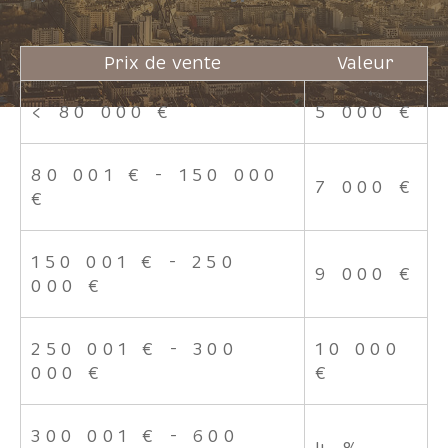
Pièces
Prix de vente
Valeur
1
2
3
4
5+
<
80 000 €
5 000 €
Localisation
80 001 € - 150 000
7 000 €
€
Surface
150 001 € - 250
9 000 €
000 €
AFFINER LES CRITÈRES
250 001 € - 300
10 000
000 €
€
Parking
Terrasse
Piscine
300 001 € - 600
4 %