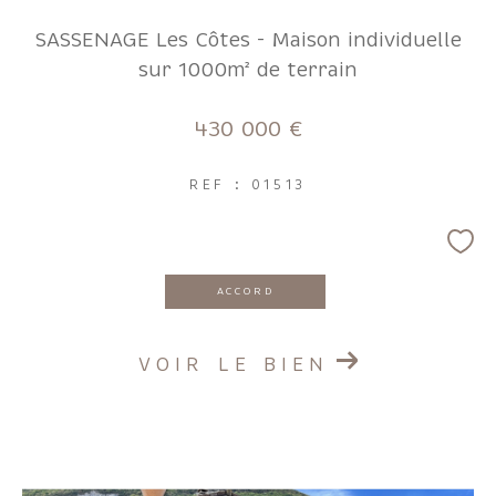
FILTRER PAR
SASSENAGE Les Côtes - Maison individuelle
sur 1000m² de terrain
Coups de coeur
Exclusivités
Nouveautés
430 000 €
RECHERCHER
REF : 01513
ACCORD
VOIR LE BIEN