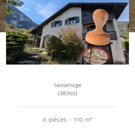
Pièces
1
2
3
4
5+
Localisation
Surface
Sassenage
(38360)
AFFINER LES CRITÈRES
6 pièces - 110 m²
Parking
Terrasse
Piscine