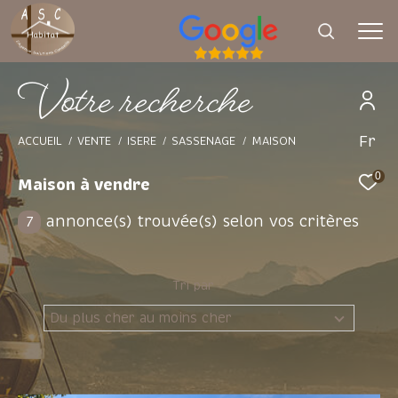
V
o
t
e
r
e
c
h
e
r
c
h
e
Fr
Effectuer une recherche
ACCUEIL
VENTE
ISERE
SASSENAGE
MAISON
et trouver le bien qui correspond à vos
0
Maison à vendre
critères
annonce(s) trouvée(s) selon vos critères
7
Type d'offre
Vente
Tri par
Type de bien
Du plus cher au moins cher
Sélectionner
Budget