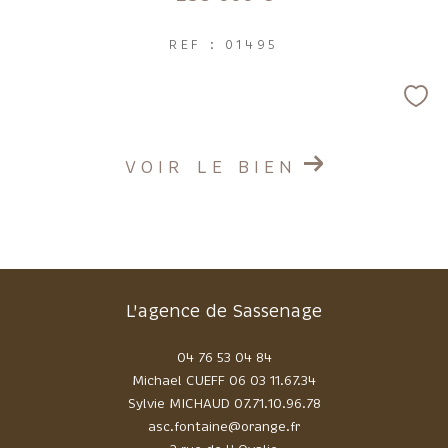
REF : 01495
VOIR LE BIEN
L'agence de Sassenage
04 76 53 04 84
Michael CUEFF
06 03 11.67.34
Sylvie MICHAUD
07.71.10.96.78
asc.fontaine@orange.fr