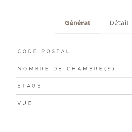
Général
Détail 
TRAD_ZEPHYR_Caracteristique
TRAD_ZEPHYR_Valeu
CODE POSTAL
NOMBRE DE CHAMBRE(S)
ETAGE
VUE