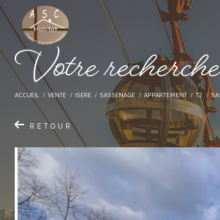
V
o
t
e
r
e
c
h
e
r
c
h
ACCUEIL
VENTE
ISERE
SASSENAGE
APPARTEMENT
T2
SA
RETOUR