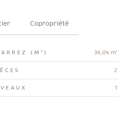
ier
Copropriété
CARREZ (M²)
36,04 m²
IÈCES
2
IVEAUX
1