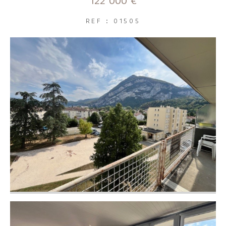
122 000 €
FILTRER PAR
REF : 01505
Coups de coeur
Exclusivités
Nouveautés
RECHERCHER