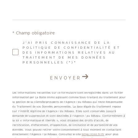
* Champ obligatoire
J'AI PRIS CONNAISSANCE DE LA
POLITIQUE DE CONFIDENTIALITÉ ET
DES INFORMATIONS RELATIVES AU
TRAITEMENT DE MES DONNÉES
PERSONNELLES (*)*
ENVOYER
Les informations recueillies sur ce formulaire sont enregistrées dans un fichier
informatisé par La Boite Immo agissant comme Sous-traitant du traitement pour
la gestion de la clientèle/prospects de l'Agence / du Réseau qui reste Responsable
du Traitement de vos Données personnelles. La base légale du traitement repose
sur l'intérêt légitime de l'Agence / du Réseau. Elles sont conservées jusqu'à
demande de suppression et sont destinées à l'Agence / au Réseau. Conformément à
la loi « informatique et libertés », vous disposez des droits d’accès, de
rectification, d’effacement, d’opposition, de limitation et de portabilité de vos
données. Vous pouvez retirer votre consentement à tout moment en contactant
directement l’Agence / Le Réseau. Consultez le site
https://cnil.fr/fr
pour plus