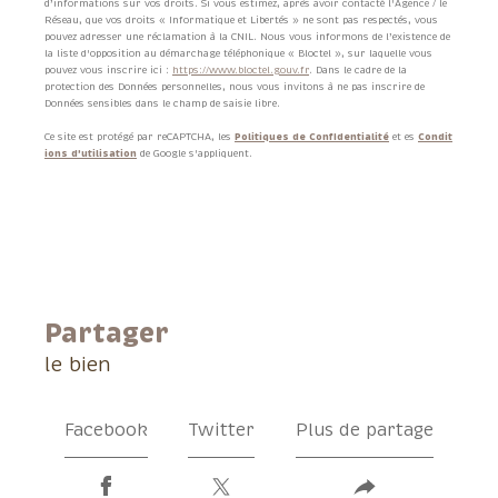
d’informations sur vos droits. Si vous estimez, après avoir contacté l'Agence / le
Réseau, que vos droits « Informatique et Libertés » ne sont pas respectés, vous
pouvez adresser une réclamation à la CNIL. Nous vous informons de l’existence de
la liste d'opposition au démarchage téléphonique « Bloctel », sur laquelle vous
pouvez vous inscrire ici :
https://www.bloctel.gouv.fr
. Dans le cadre de la
protection des Données personnelles, nous vous invitons à ne pas inscrire de
Données sensibles dans le champ de saisie libre.
Ce site est protégé par reCAPTCHA, les
Politiques de Confidentialité
et es
Condit
ions d'utilisation
de Google s'appliquent.
partager
le bien
Facebook
Twitter
Plus de partage