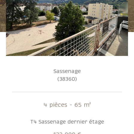
Pièces
1
2
3
4
5+
Localisation
Sassenage
Surface
(38360)
AFFINER LES CRITÈRES
4 pièces - 65 m²
T4 Sassenage dernier étage
Parking
Terrasse
Piscine