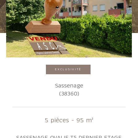
Pièces
1
2
3
4
5+
Localisation
EXCLUSIVITÉ
Surface
Sassenage
(38360)
AFFINER LES CRITÈRES
5 pièces - 95 m²
Parking
Terrasse
Piscine
SASSENAGE OVALIE T5 DERNIER ETAGE