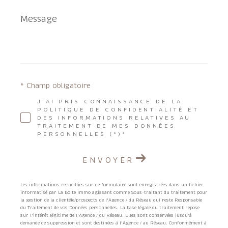
Message
*
* Champ obligatoire
J'AI PRIS CONNAISSANCE DE LA
POLITIQUE DE CONFIDENTIALITÉ ET
DES INFORMATIONS RELATIVES AU
TRAITEMENT DE MES DONNÉES
PERSONNELLES (*)*
ENVOYER
Les informations recueillies sur ce formulaire sont enregistrées dans un fichier
informatisé par La Boite Immo agissant comme Sous-traitant du traitement pour
la gestion de la clientèle/prospects de l'Agence / du Réseau qui reste Responsable
du Traitement de vos Données personnelles. La base légale du traitement repose
sur l'intérêt légitime de l'Agence / du Réseau. Elles sont conservées jusqu'à
demande de suppression et sont destinées à l'Agence / au Réseau. Conformément à