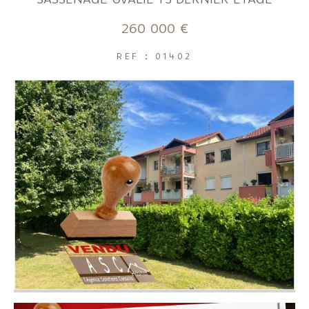
FILTRER PAR
260 000 €
REF : 01402
Coups de coeur
Exclusivités
Nouveautés
RECHERCHER