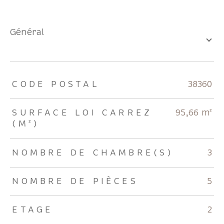
général
TRAD_ZEPHYR_Caracteristique
TRAD_ZEPHYR_Valeurs
CODE POSTAL
38360
SURFACE LOI CARREZ
95,66 m²
(M²)
NOMBRE DE CHAMBRE(S)
3
NOMBRE DE PIÈCES
5
ETAGE
2