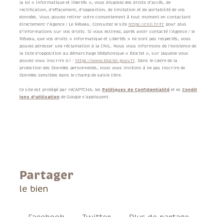
la loi « informatique et libertés », vous disposez des droits d’accès, de
rectification, d’effacement, d’opposition, de limitation et de portabilité de vos
données. Vous pouvez retirer votre consentement à tout moment en contactant
directement l’Agence / Le Réseau. Consultez le site
https://cnil.fr/fr
pour plus
d’informations sur vos droits. Si vous estimez, après avoir contacté l'Agence / le
Réseau, que vos droits « Informatique et Libertés » ne sont pas respectés, vous
pouvez adresser une réclamation à la CNIL. Nous vous informons de l’existence de
la liste d'opposition au démarchage téléphonique « Bloctel », sur laquelle vous
pouvez vous inscrire ici :
https://www.bloctel.gouv.fr
. Dans le cadre de la
protection des Données personnelles, nous vous invitons à ne pas inscrire de
Données sensibles dans le champ de saisie libre.
Ce site est protégé par reCAPTCHA, les
Politiques de Confidentialité
et es
Condit
ions d'utilisation
de Google s'appliquent.
partager
le bien