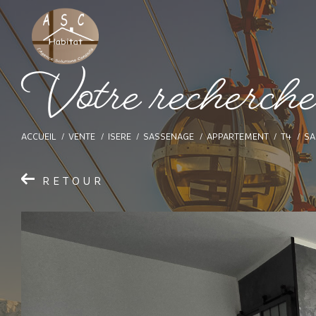
V
o
t
e
r
e
c
h
e
r
c
h
ACCUEIL
VENTE
ISERE
SASSENAGE
APPARTEMENT
T4
SA
RETOUR