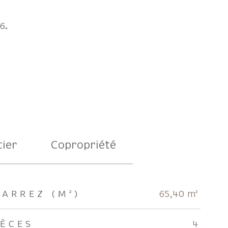
16.
ier
Copropriété
CARREZ (M²)
65,40 m²
IÈCES
4