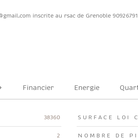
@gmail.com inscrite au rsac de Grenoble 9092679
+
Financier
Energie
Quart
rs
38360
SURFACE LOI 
2
NOMBRE DE P