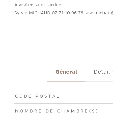
A visiter sans tarder.
Sylvie MICHAUD 07 71 10 96 78. asc.michau
Général
Détail 
TRAD_ZEPHYR_Caracteristique
TRAD_ZEPHYR_Valeu
CODE POSTAL
NOMBRE DE CHAMBRE(S)