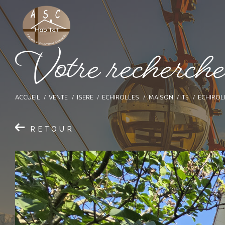
V
o
t
e
r
e
c
h
e
r
c
h
ACCUEIL
VENTE
ISERE
ECHIROLLES
MAISON
T5
ECHIROL
RETOUR