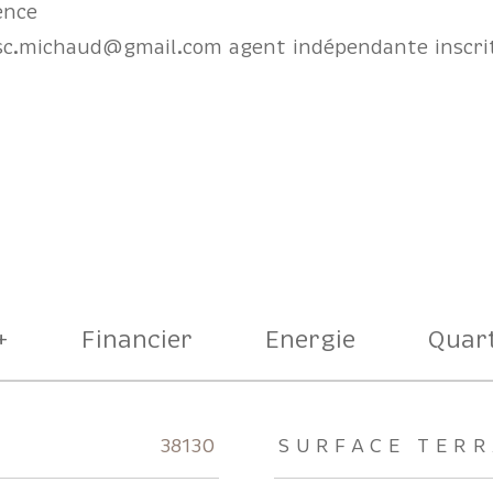
ence
asc.michaud@gmail.com agent indépendante inscr
+
Financier
Energie
Quart
rs
38130
SURFACE TERR