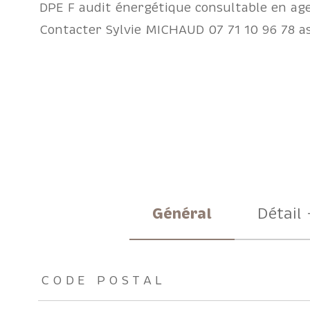
DPE F audit énergétique consultable en ag
Contacter Sylvie MICHAUD 07 71 10 96 78 
Général
Détail 
TRAD_ZEPHYR_Caracteristique
TRAD_ZEPHYR_Valeu
CODE POSTAL