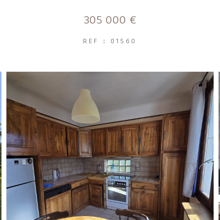
305 000 €
REF : 01560