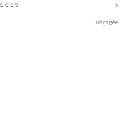
IÈCES
5
Dégagée