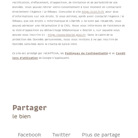
rectification, d’effacement, d’opposition, de limitation et de portabilité de vos
données. Vous pouvez retirer votre consentement à tout moment en contactant
directement l’Agence / Le Réseau. Consultez le site
https://cnil.fr/fr
pour plus
d’informations sur vos droits. Si vous estimez, après avoir contacté l'Agence / le
Réseau, que vos droits « Informatique et Libertés » ne sont pas respectés, vous
pouvez adresser une réclamation à la CNIL. Nous vous informons de l’existence de
la liste d'opposition au démarchage téléphonique « Bloctel », sur laquelle vous
pouvez vous inscrire ici :
https://www.bloctel.gouv.fr
. Dans le cadre de la
protection des Données personnelles, nous vous invitons à ne pas inscrire de
Données sensibles dans le champ de saisie libre.
Ce site est protégé par reCAPTCHA, les
Politiques de Confidentialité
et es
Condit
ions d'utilisation
de Google s'appliquent.
partager
le bien
Facebook
Twitter
Plus de partage