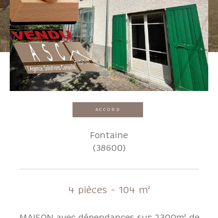
Pièces
1
2
3
4
5+
Localisation
ACCORD
Surface
Fontaine
(38600)
AFFINER LES CRITÈRES
4 pièces - 104 m²
Parking
Terrasse
Piscine
MAISON avec dépendances sur 2300m² de