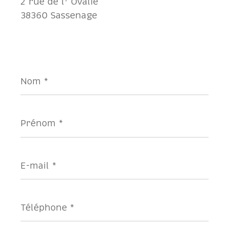
2 rue de l' Ovalie
38360 Sassenage
Nom
*
Prénom
*
E-
mail
*
Téléphone
*