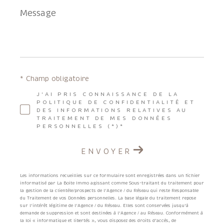
Message
*
* Champ obligatoire
J'AI PRIS CONNAISSANCE DE LA
POLITIQUE DE CONFIDENTIALITÉ ET
DES INFORMATIONS RELATIVES AU
TRAITEMENT DE MES DONNÉES
PERSONNELLES (*)*
ENVOYER
Les informations recueillies sur ce formulaire sont enregistrées dans un fichier
informatisé par La Boite Immo agissant comme Sous-traitant du traitement pour
la gestion de la clientèle/prospects de l'Agence / du Réseau qui reste Responsable
du Traitement de vos Données personnelles. La base légale du traitement repose
sur l'intérêt légitime de l'Agence / du Réseau. Elles sont conservées jusqu'à
demande de suppression et sont destinées à l'Agence / au Réseau. Conformément à
la loi « informatique et libertés », vous disposez des droits d’accès, de