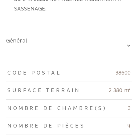
SASSENAGE.
général
TRAD_ZEPHYR_Caracteristique
TRAD_ZEPHYR_Valeurs
CODE POSTAL
38600
SURFACE TERRAIN
2 380 m²
NOMBRE DE CHAMBRE(S)
3
NOMBRE DE PIÈCES
4