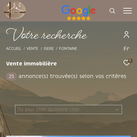
V
o
t
e
r
e
c
h
e
r
c
h
e
Fr
Effectuer une recherche
ACCUEIL
VENTE
ISERE
FONTAINE
et trouver le bien qui correspond à vos
0
Vente immobilière
critères
annonce(s) trouvée(s) selon vos critères
25
Type d'offre
Vente
Tri par
Type de bien
Du plus cher au moins cher
Sélectionner
Budget