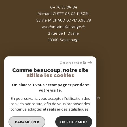
04 76 53 04 84
Michael CUEFF
06 03 11.67.34
Sylvie MICHAUD
07.71.10.96.78
asc.fontaine@orange.fr
2 rue de l' Ovalie
38360 Sassenage
On en reste là
Comme beaucoup, notre site
Adhérents
utilise les cookies
On aimerait vous accompagner pendant
votre visite.
© 2026 | Tous droits réservés | Traduction
En poursuivant, vous acceptez l'utilisation des
powered by Google |
cookies par ce site, afin de vous proposer des
Nos honoraires
Plan du site
contenus adaptés et réaliser des statistiques !
Mentions légales
Admin
Nos liens
Politique RGPD
Cookies
PARAMÉTRER
OK POUR MOI !