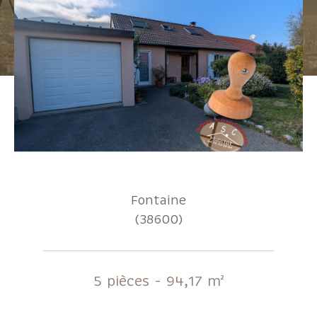
Pièces
1
2
3
4
5+
Localisation
Surface
Fontaine
(38600)
AFFINER LES CRITÈRES
5 pièces - 94,17 m²
Parking
Terrasse
Piscine