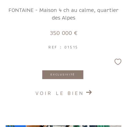
FILTRER PAR
FONTAINE - Maison 4 ch au calme, quartier
des Alpes
Coups de coeur
Exclusivités
Nouveautés
350 000 €
RECHERCHER
REF : 01515
EXCLUSIVITÉ
VOIR LE BIEN