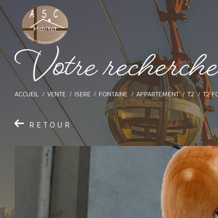
V
o
t
e
r
e
c
h
e
r
c
h
ACCUEIL
VENTE
ISERE
FONTAINE
APPARTEMENT
T2
T2 F
RETOUR