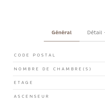
Général
Détail 
TRAD_ZEPHYR_Caracteristique
TRAD_ZEPHYR_Valeu
CODE POSTAL
NOMBRE DE CHAMBRE(S)
ETAGE
ASCENSEUR