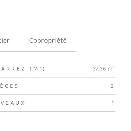
ier
Copropriété
CARREZ (M²)
37,36 m²
IÈCES
2
IVEAUX
1