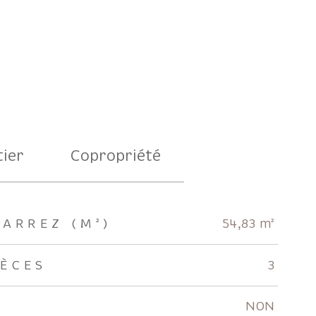
ier
Copropriété
CARREZ (M²)
54,83 m²
IÈCES
3
NON