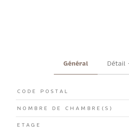
Général
Détail 
TRAD_ZEPHYR_Caracteristique
TRAD_ZEPHYR_Valeu
CODE POSTAL
NOMBRE DE CHAMBRE(S)
ETAGE