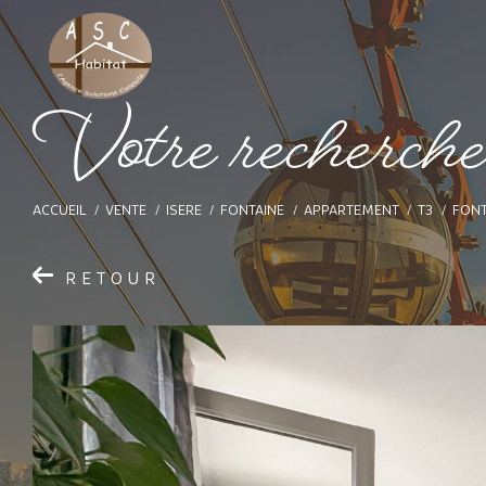
V
o
t
e
r
e
c
h
e
r
c
h
ACCUEIL
VENTE
ISERE
FONTAINE
APPARTEMENT
T3
FONT
RETOUR