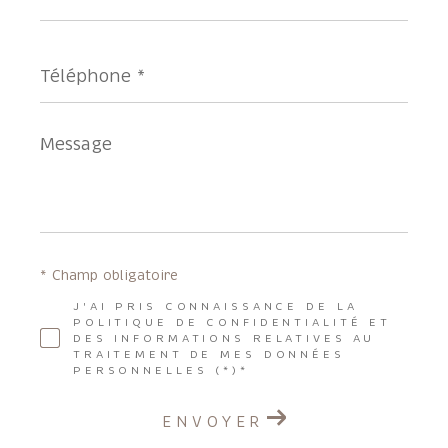
*
Téléphone
*
Message
*
* Champ obligatoire
J'AI PRIS CONNAISSANCE DE LA
POLITIQUE DE CONFIDENTIALITÉ ET
DES INFORMATIONS RELATIVES AU
TRAITEMENT DE MES DONNÉES
PERSONNELLES (*)*
ENVOYER