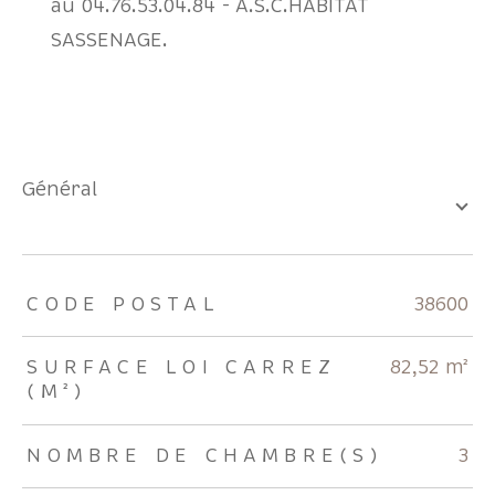
au 04.76.53.04.84 - A.S.C.HABITAT
SASSENAGE.
général
TRAD_ZEPHYR_Caracteristique
TRAD_ZEPHYR_Valeurs
CODE POSTAL
38600
SURFACE LOI CARREZ
82,52 m²
(M²)
NOMBRE DE CHAMBRE(S)
3