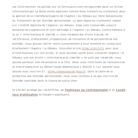
Les informations recueillies sur ce formulaire sont enregistrées dans un fichier
informatisé par La Boite Immo agissant comme Sous-traitant du traitement pour
la gestion de la clientèle/prospects de l'Agence / du Réseau qui reste Responsable
du Traitement de vos Données personnelles. La base légale du traitement repose
sur l'intérêt légitime de l'Agence / du Réseau. Elles sont conservées jusqu'à
demande de suppression et sont destinées à l'Agence / au Réseau. Conformément à
la loi « informatique et libertés », vous disposez des droits d’accès, de
rectification, d’effacement, d’opposition, de limitation et de portabilité de vos
données. Vous pouvez retirer votre consentement à tout moment en contactant
directement l’Agence / Le Réseau. Consultez le site
https://cnil.fr/fr
pour plus
d’informations sur vos droits. Si vous estimez, après avoir contacté l'Agence / le
Réseau, que vos droits « Informatique et Libertés » ne sont pas respectés, vous
pouvez adresser une réclamation à la CNIL. Nous vous informons de l’existence de
la liste d'opposition au démarchage téléphonique « Bloctel », sur laquelle vous
pouvez vous inscrire ici :
https://www.bloctel.gouv.fr
. Dans le cadre de la
protection des Données personnelles, nous vous invitons à ne pas inscrire de
Données sensibles dans le champ de saisie libre.
Ce site est protégé par reCAPTCHA, les
Politiques de Confidentialité
et es
Condit
ions d'utilisation
de Google s'appliquent.