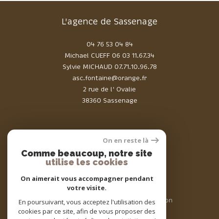
L'agence de Sassenage
04 76 53 04 84
Michael CUEFF
06 03 11.67.34
Sylvie MICHAUD
07.71.10.96.78
asc.fontaine@orange.fr
2 rue de l' Ovalie
38360 Sassenage
On en reste là
Comme beaucoup, notre site
Adhérents
utilise les cookies
On aimerait vous accompagner pendant
votre visite.
© 2026 | Tous droits réservés | Traduction
En poursuivant, vous acceptez l'utilisation des
powered by Google |
cookies par ce site, afin de vous proposer des
Nos honoraires
Plan du site