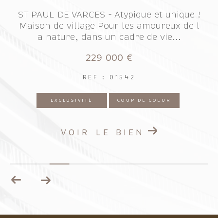
 unique !
SASSENAGE - T5 Idéalement situé pr
eux de l
des écoles et des commerces dans la
ie...
ropriété familiale et sécurisée avec.
149 000 €
REF : 05141B
UR
EXCLUSIVITÉ
NOUVEAUTÉ
VOIR LE BIEN