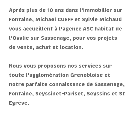
Après plus de 10 ans dans l'immobilier sur
Pièces
Fontaine, Michael CUEFF et Sylvie Michaud
vous accueillent à l'agence ASC habitat de
1
2
3
4
5+
l'Ovalie sur Sassenage, pour vos projets
Localisation
de vente, achat et location.
Nous vous proposons nos services sur
Surface
toute l'agglomération Grenobloise et
notre parfaite connaissance de Sassenage,
Fontaine, Seyssinet-Pariset, Seyssins et St
AFFINER LES CRITÈRES
Egrève.
Parking
Terrasse
Piscine