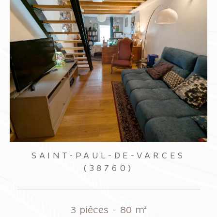
CES
SASSENAGE
(38360)
5 pièces - 86,83 m²