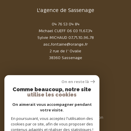
L'agence de Sassenage
04 76 53 04 84
Michael CUEFF
06 03 11.67.34
Sylvie MICHAUD
07.71.10.96.78
asc.fontaine@orange.fr
2 rue de l' Ovalie
38360 Sassenage
On en reste là
Comme beaucoup, notre site
Adhérents
utilise les cookies
On aimerait vous accompagner pendant
votre visite.
© 2026 | Tous droits réservés | Traduction
En poursuivant, vous acceptez l'utilisation des
powered by Google |
cookies par ce site, afin de vous proposer des
Nos honoraires
Plan du site
contenus adaptés et réaliser des statistiques !