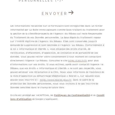
PERSONNELLES (*)*
ENVOYER
Les informations recueillies sur ce formulaire sont enregistrées dans un fichier
informatisé par La Boite Immo agissant comme Sous-traitant du traitement pour
la gestion de la clientèle/prospects de l'Agence / du Réseau qui reste Responsable
du Traitement de vos Données personnelles. La base légale du traitement repose
sur l'intérêt légitime de l'Agence / du Réseau. Elles sont conservées jusqu'à
demande de suppression et sont destinées à l'Agence / au Réseau. Conformément à
la loi « informatique et libertés », vous disposez des droits d’accès, de
rectification, d’effacement, d’opposition, de limitation et de portabilité de vos
données. Vous pouvez retirer votre consentement à tout moment en contactant
directement l’Agence / Le Réseau. Consultez le site
https://cnil.fr/fr
pour plus
d’informations sur vos droits. Si vous estimez, après avoir contacté l'Agence / le
Réseau, que vos droits « Informatique et Libertés » ne sont pas respectés, vous
pouvez adresser une réclamation à la CNIL. Nous vous informons de l’existence de
la liste d'opposition au démarchage téléphonique « Bloctel », sur laquelle vous
pouvez vous inscrire ici :
https://www.bloctel.gouv.fr
. Dans le cadre de la
protection des Données personnelles, nous vous invitons à ne pas inscrire de
Données sensibles dans le champ de saisie libre.
Ce site est protégé par reCAPTCHA, les
Politiques de Confidentialité
et es
Condit
ions d'utilisation
de Google s'appliquent.