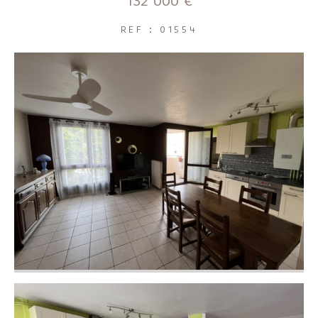
132 000 €
FILTRER PAR
REF : 01554
Coups de coeur
Exclusivités
Nouveautés
RECHERCHER