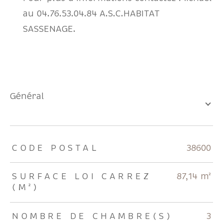
au 04.76.53.04.84 A.S.C.HABITAT
SASSENAGE.
général
TRAD_ZEPHYR_Caracteristique
TRAD_ZEPHYR_Valeurs
CODE POSTAL
38600
SURFACE LOI CARREZ
87,14 m²
(M²)
NOMBRE DE CHAMBRE(S)
3