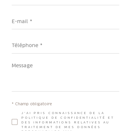
E-
mail
*
Téléphone
*
Message
*
* Champ obligatoire
J'AI PRIS CONNAISSANCE DE LA
POLITIQUE DE CONFIDENTIALITÉ ET
DES INFORMATIONS RELATIVES AU
TRAITEMENT DE MES DONNÉES