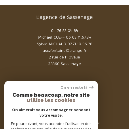
L'agence de Sassenage
04 76 53 04 84
Michael CUEFF
06 03 11.67.34
Sylvie MICHAUD
07.71.10.96.78
asc.fontaine@orange.fr
2 rue de l' Ovalie
38360 Sassenage
On en reste là
Comme beaucoup, notre site
Adhérents
utilise les cookies
On aimerait vous accompagner pendant
votre visite.
© 2026 | Tous droits réservés | Traduction
En poursuivant, vous acceptez l'utilisation des
powered by Google |