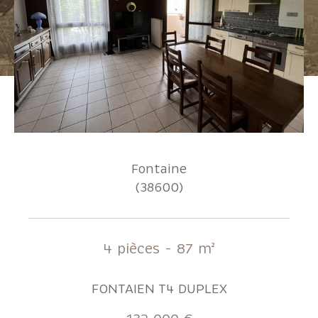
Pièces
1
2
3
4
5+
Localisation
Fontaine
Surface
(38600)
AFFINER LES CRITÈRES
4 pièces - 87 m²
FONTAIEN T4 DUPLEX
Parking
Terrasse
Piscine