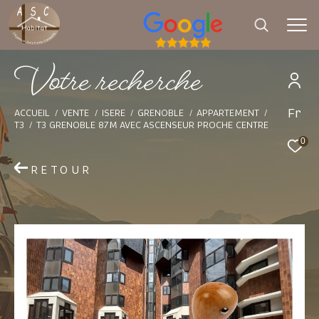
V
o
t
e
r
e
c
h
e
r
c
h
e
Fr
Effectuer une recherche
ACCUEIL
VENTE
ISERE
GRENOBLE
APPARTEMENT
T3
T3 GRENOBLE 87M AVEC ASCENSEUR PROCHE CENTRE
et trouver le bien qui correspond à vos
0
critères
RETOUR
Type d'offre
Vente
Type de bien
Sélectionner
Budget