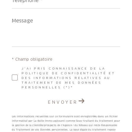
*
Message
*
* Champ obligatoire
J'AI PRIS CONNAISSANCE DE LA
POLITIQUE DE CONFIDENTIALITÉ ET
DES INFORMATIONS RELATIVES AU
TRAITEMENT DE MES DONNÉES
PERSONNELLES (*)*
ENVOYER
Les informations recueillies sur ce formulaire sont enregistrées dans un fichier
informatisé par La Boite Immo agissant comme Sous-traitant du traitement pour
la gestion de la clientèle/prospects de l'Agence / du Réseau qui reste Responsable
du Traitement de vos Données personnelles. La base légale du traitement repose