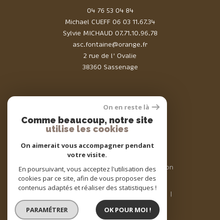
04 76 53 04 84
Michael CUEFF
06 03 11.67.34
Sylvie MICHAUD
07.71.10.96.78
asc.fontaine@orange.fr
2 rue de l' Ovalie
38360 Sassenage
On en reste là
Comme beaucoup, notre site
Adhérents
utilise les cookies
On aimerait vous accompagner pendant
votre visite.
© 2026 | Tous droits réservés | Traduction
En poursuivant, vous acceptez l'utilisation des
powered by Google |
cookies par ce site, afin de vous proposer des
Nos honoraires
Plan du site
contenus adaptés et réaliser des statistiques !
Mentions légales
Admin
Nos liens
Politique RGPD
Cookies
PARAMÉTRER
OK POUR MOI !