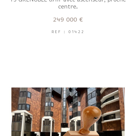
FILTRER PAR
centre.
249 000 €
Coups de coeur
Exclusivités
Nouveautés
REF : 01422
RECHERCHER