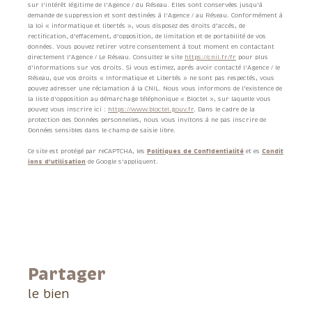
sur l'intérêt légitime de l'Agence / du Réseau. Elles sont conservées jusqu'à
demande de suppression et sont destinées à l'Agence / au Réseau. Conformément à
la loi « informatique et libertés », vous disposez des droits d’accès, de
rectification, d’effacement, d’opposition, de limitation et de portabilité de vos
données. Vous pouvez retirer votre consentement à tout moment en contactant
directement l’Agence / Le Réseau. Consultez le site
https://cnil.fr/fr
pour plus
d’informations sur vos droits. Si vous estimez, après avoir contacté l'Agence / le
Réseau, que vos droits « Informatique et Libertés » ne sont pas respectés, vous
pouvez adresser une réclamation à la CNIL. Nous vous informons de l’existence de
la liste d'opposition au démarchage téléphonique « Bloctel », sur laquelle vous
pouvez vous inscrire ici :
https://www.bloctel.gouv.fr
. Dans le cadre de la
protection des Données personnelles, nous vous invitons à ne pas inscrire de
Données sensibles dans le champ de saisie libre.
Ce site est protégé par reCAPTCHA, les
Politiques de Confidentialité
et es
Condit
ions d'utilisation
de Google s'appliquent.
partager
le bien