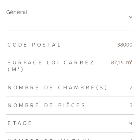
général
TRAD_ZEPHYR_Caracteristique
TRAD_ZEPHYR_Valeurs
CODE POSTAL
38000
SURFACE LOI CARREZ
87,14 m²
(M²)
NOMBRE DE CHAMBRE(S)
2
NOMBRE DE PIÈCES
3
ETAGE
4