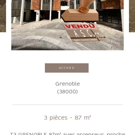
Pièces
1
2
3
4
5+
Localisation
ACCORD
Surface
Grenoble
(38000)
AFFINER LES CRITÈRES
3 pièces - 87 m²
Parking
Terrasse
Piscine
T3 GRENOBLE 87m² avec ascenseur, proche