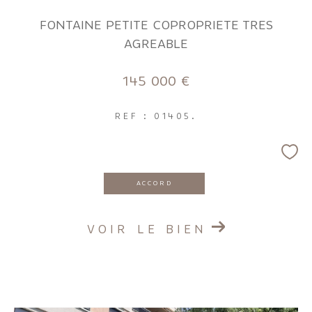
FILTRER PAR
FONTAINE PETITE COPROPRIETE TRES
AGREABLE
Coups de coeur
Exclusivités
Nouveautés
145 000 €
RECHERCHER
REF : 01405.
ACCORD
VOIR LE BIEN