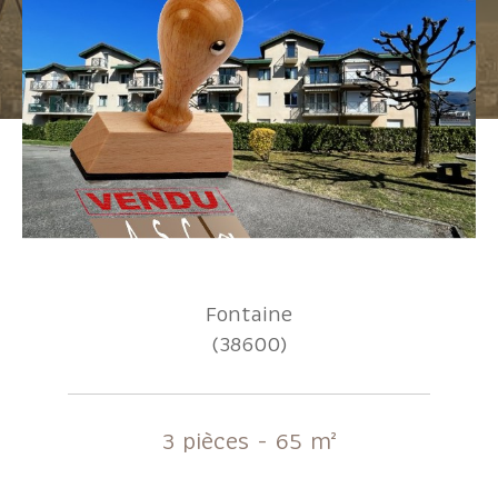
Pièces
1
2
3
4
5+
Localisation
Surface
Fontaine
(38600)
AFFINER LES CRITÈRES
3 pièces - 65 m²
Parking
Terrasse
Piscine