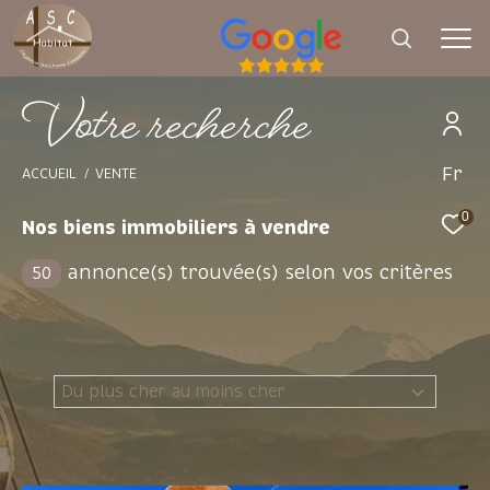
V
o
t
e
r
e
c
h
e
r
c
h
e
Fr
Effectuer une recherche
ACCUEIL
VENTE
et trouver le bien qui correspond à vos
0
Nos biens immobiliers à vendre
critères
annonce(s) trouvée(s) selon vos critères
50
Type d'offre
Vente
Tri par
Type de bien
Du plus cher au moins cher
Sélectionner
Budget