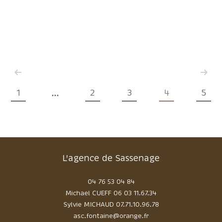
1
2
3
4
5
...
L'agence de Sassenage
04 76 53 04 84
Michael CUEFF
06 03 11.67.34
Sylvie MICHAUD
07.71.10.96.78
asc.fontaine@orange.fr